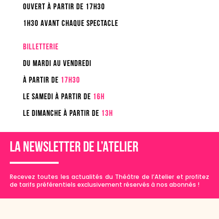
OUVERT à PARTIR DE 17h30
1h30 avant chaque spectacle
BILLETTERIE
Du mardi au vendredi
à partir de
17h30
Le samedi à partir de
16H
Le DIMANCHE à partir DE
13H
LA NEWSLETTER DE L’ATELIER
Recevez toutes les actualités du Théâtre de l’Atelier et profitez
de tarifs préférentiels exclusivement réservés à nos abonnés !