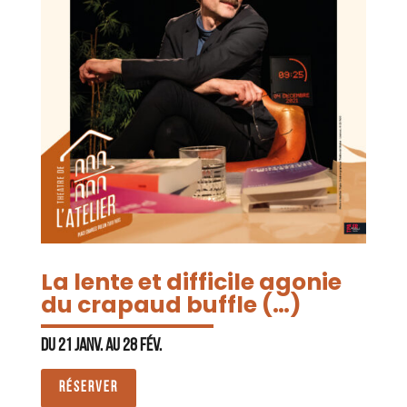
La lente et difficile agonie
du crapaud buffle (…)
Du 21 janv. au 28 fév.
RÉSERVER