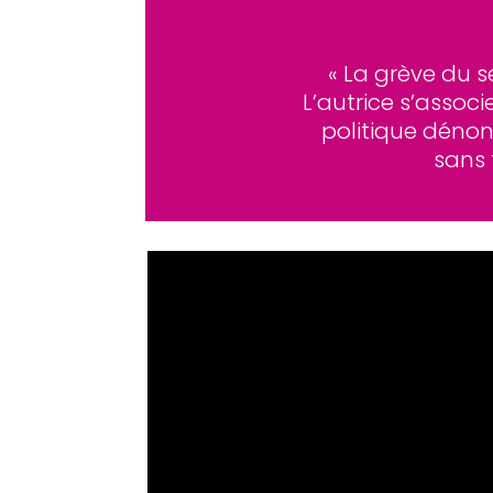
« La grève du 
L’autrice s’associ
politique dénonç
sans 