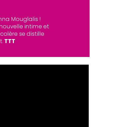
nna Mouglalis !
 nouvelle intime et
lère se distille
t.
TTT