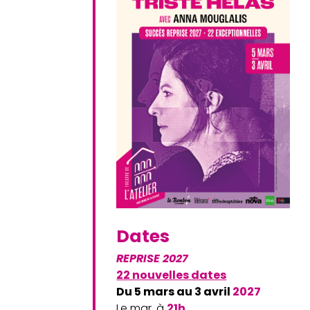
Dates
REPRISE 2027
22 nouvelles dates
Du 5 mars au 3 avril
2027
Le mar. à
21h