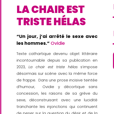
LA CHAIR EST
TRISTE HÉLAS
“
Un jour, j’ai arrêté le sexe avec
les hommes.
”
Ovidie
Texte cathartique devenu objet littéraire
incontournable depuis sa publication en
2023,
La chair est triste hélas
s’impose
désormais sur scène avec la même force
de frappe. Dans une prose incisive teintée
d’humour, Ovidie y décortique sans
concession, les raisons de sa grève du
sexe, déconstruisant avec une lucidité
tranchante les injonctions qui continuent
de peser sur la question du désir et de la